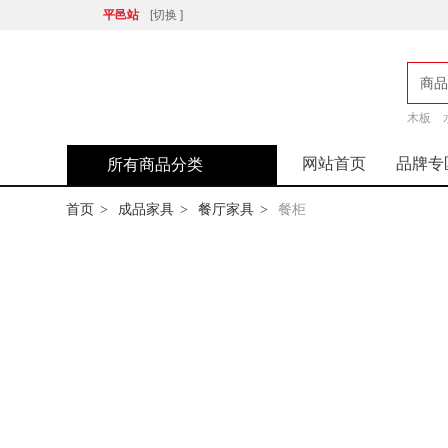
平邑站
[切换 ]
商品
木板
店
网站首页
品牌专
所有商品分类
首页
成品家具
餐厅家具
餐柜
>
>
>
最近浏览
排序方式：
默认
销量