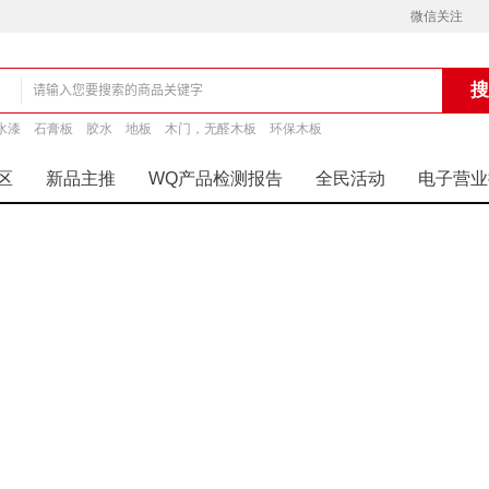
微信关注
水漆
石膏板
胶水
地板
木门，无醛木板
环保木板
铺
区
新品主推
WQ产品检测报告
全民活动
电子营业
人气