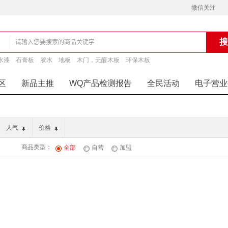
微信关注
水漆
石膏板
胶水
地板
木门，无醛木板
环保木板
铺
区
新品主推
WQ产品检测报告
全民活动
电子营业
人气
价格
商品类型：
全部
自营
加盟