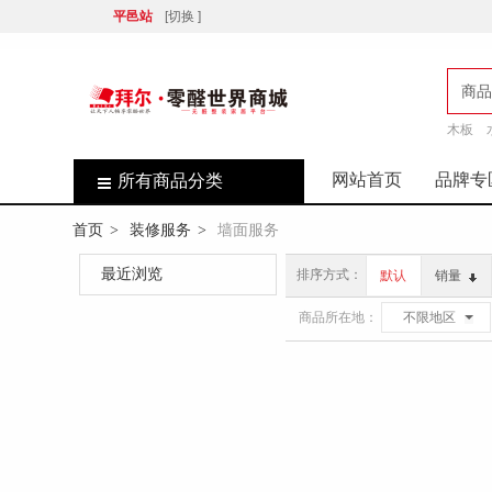
平邑站
[切换 ]
商品
木板
店
网站首页
品牌专
所有商品分类
首页
装修服务
墙面服务
>
>
最近浏览
排序方式：
默认
销量
商品所在地：
不限地区