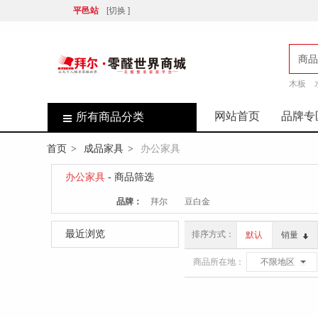
平邑站
[切换 ]
商品
木板
店
网站首页
品牌专
所有商品分类
首页
成品家具
办公家具
>
>
办公家具
- 商品筛选
品牌：
拜尔
豆白金
最近浏览
排序方式：
默认
销量
商品所在地：
不限地区