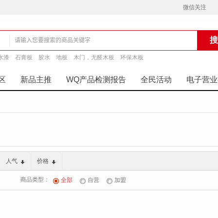
微信关注
水漆
石膏板
胶水
地板
木门，无醛木板
环保木板
铺
区
新品主推
WQ产品检测报告
全民活动
电子营业
人气
价格
商品类型：
全部
自营
加盟